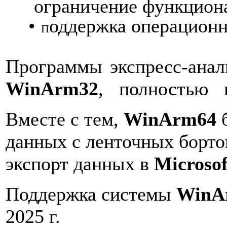
ограничение
функциона
•
оддержка операцион
П
Программы
экспресс-анал
WinArm
32
,
полностью
Вместе с тем,
WinArm64
данных с ленточных борто
экспорт данных в
Microsof
Поддержка системы
WinA
2025 г.