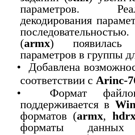
параметров. Реал
декодирования параме
последовательностью
(
armx
)
появилась
параметров
в
группы
д
•
Добавлена
возможно
соответствии
с
Arinc
-7
•
Формат фай
поддерживается в
Wi
форматов
(
armx
,
hdr
форматы
данных