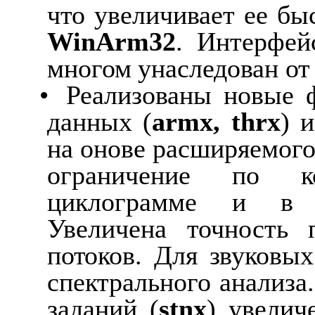
что увеличивает ее бы
WinArm
32
.
Интерфей
многом
унаследован
от
•
Реализованы
новые
данных
(
armx
,
thrx
)
и
на
онове
расширяемог
ограничение
по
к
циклограмме
и
в
Увеличена
точность
потоков.
Для
звуковых
спектрального
анализа.
заданий (
stnx
) увелич