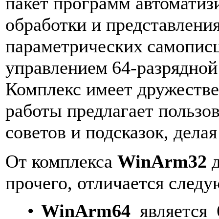
пакет
программ
автоматиз
обработки
и
представлени
параметрических
самописц
управлением
64-разрядной
Комплекс
имеет
дружеств
работы
предлагает
пользо
советов
и
подсказок,
делая
От комплекса
WinArm32
прочего, отличается след
•
WinArm
64
является