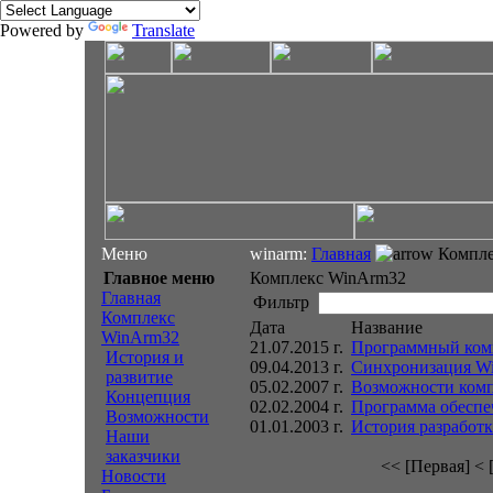
Powered by
Translate
Меню
winarm:
Главная
Компле
Главное меню
Комплекс WinArm32
Главная
Фильтр
Комплекс
Дата
Название
WinArm32
21.07.2015 г.
Программный комп
История и
09.04.2013 г.
Синхронизация Win
развитие
05.02.2007 г.
Возможности комп
Концепция
02.02.2004 г.
Программа обеспеч
Возможности
01.01.2003 г.
История разработ
Наши
заказчики
<< [Первая]
< 
Новости