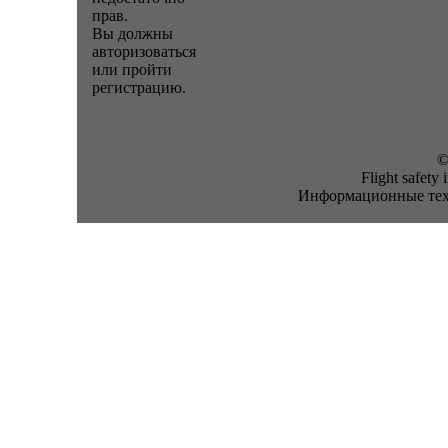
прав.
Вы должны
авторизоваться
или пройти
регистрацию.
©
Flight safety
Информационные техн