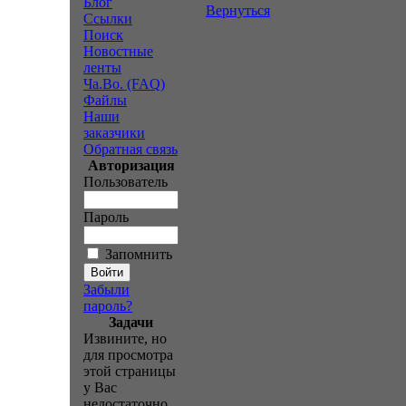
Блог
Вернуться
Ссылки
Поиск
Новостные
ленты
Ча.Во. (FAQ)
Файлы
Наши
заказчики
Обратная связь
Авторизация
Пользователь
Пароль
Запомнить
Забыли
пароль?
Задачи
Извините, но
для просмотра
этой страницы
у Вас
недостаточно